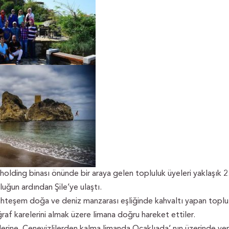
olding binası önünde bir araya gelen topluluk üyeleri yaklaşık 2
luğun ardından Şile’ye ulaştı.
muhteşem doğa ve deniz manzarası eşliğinde kahvaltı yapan toplu
oğraf karelerini almak üzere limana doğru hareket ettiler.
rine, Cenevizlilerden kalma limanda Ocaklıada’ nın üzerinde yer