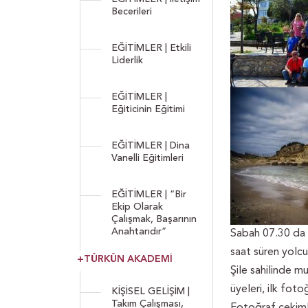
Becerileri
EĞİTİMLER | Etkili
Liderlik
EĞİTİMLER |
Eğiticinin Eğitimi
EĞİTİMLER | Dina
Vanelli Eğitimleri
EĞİTİMLER | “Bir
Ekip Olarak
Çalışmak, Başarının
Anahtarıdır”
Sabah 07.30 da h
saat süren yolcu
+TÜRKÜN AKADEMİ
Şile sahilinde 
üyeleri, ilk fot
KİŞİSEL GELİŞİM |
Takım Çalışması,
Fotoğraf çekimle