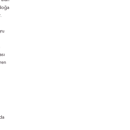
 doğa
.
ğru
n
ası
ren
nda
z