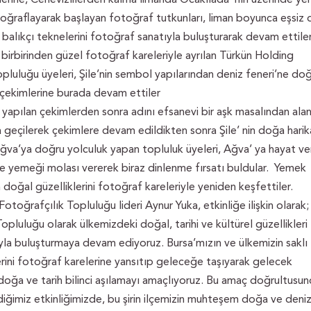
otoğraflayarak başlayan fotoğraf tutkunları, liman boyunca eşsiz
 balıkçı teknelerini fotoğraf sanatıyla buluşturarak devam ettiler
 birbirinden güzel fotoğraf kareleriyle ayrılan Türkün Holding
pluluğu üyeleri, Şile’nin sembol yapılarından deniz feneri’ne do
çekimlerine burada devam ettiler
yapılan çekimlerden sonra adını efsanevi bir aşk masalından ala
geçilerek çekimlere devam edildikten sonra Şile’ nin doğa harik
ğva’ya doğru yolculuk yapan topluluk üyeleri, Ağva’ ya hayat ve
le yemeği molası vererek biraz dinlenme fırsatı buldular. Yemek
 doğal güzelliklerini fotoğraf kareleriyle yeniden keşfettiler.
otoğrafçılık Topluluğu lideri Aynur Yuka, etkinliğe ilişkin olarak;
opluluğu olarak ülkemizdeki doğal, tarihi ve kültürel güzellikleri
yla buluşturmaya devam ediyoruz. Bursa’mızın ve ülkemizin saklı
erini fotoğraf karelerine yansıtıp geleceğe taşıyarak gelecek
 doğa ve tarih bilinci aşılamayı amaçlıyoruz. Bu amaç doğrultusu
iğimiz etkinliğimizde, bu şirin ilçemizin muhteşem doğa ve deni