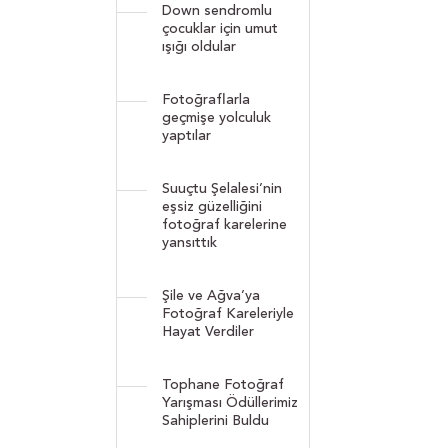
Down sendromlu
çocuklar için umut
ışığı oldular
Fotoğraflarla
geçmişe yolculuk
yaptılar
Suuçtu Şelalesi’nin
eşsiz güzelliğini
fotoğraf karelerine
yansıttık
Şile ve Ağva’ya
Fotoğraf Kareleriyle
Hayat Verdiler
Tophane Fotoğraf
Yarışması Ödüllerimiz
Sahiplerini Buldu