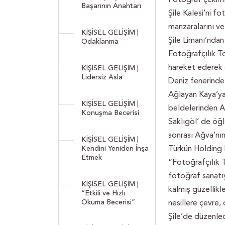
Başarının Anahtarı
Şile Kalesi’ni f
manzaralarını ve
KİŞİSEL GELİŞİM |
Şile Limanı’ndan
Odaklanma
Fotoğrafçılık To
hareket ederek 
KİŞİSEL GELİŞİM |
Lidersiz Asla
Deniz fenerinde 
Ağlayan Kaya’ya 
KİŞİSEL GELİŞİM |
beldelerinden A
Konuşma Becerisi
Saklıgöl’ de öğ
sonrası Ağva’nın
KİŞİSEL GELİŞİM |
Kendini Yeniden İnşa
Türkün Holding F
Etmek
“Fotoğrafçılık T
fotoğraf sanatı
KİŞİSEL GELİŞİM |
kalmış güzellikl
“Etkili ve Hızlı
Okuma Becerisi”
nesillere çevre,
Şile’de düzenled