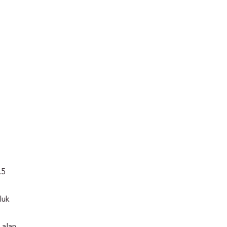
.5
luk
 alan