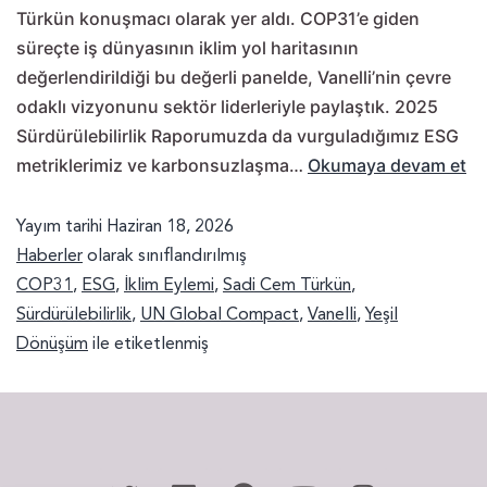
Türkün konuşmacı olarak yer aldı. COP31’e giden
süreçte iş dünyasının iklim yol haritasının
değerlendirildiği bu değerli panelde, Vanelli’nin çevre
odaklı vizyonunu sektör liderleriyle paylaştık. 2025
Sürdürülebilirlik Raporumuzda da vurguladığımız ESG
metriklerimiz ve karbonsuzlaşma…
Okumaya devam et
Yayım tarihi
Haziran 18, 2026
Haberler
olarak sınıflandırılmış
COP31
,
ESG
,
İklim Eylemi
,
Sadi Cem Türkün
,
Sürdürülebilirlik
,
UN Global Compact
,
Vanelli
,
Yeşil
Dönüşüm
ile etiketlenmiş