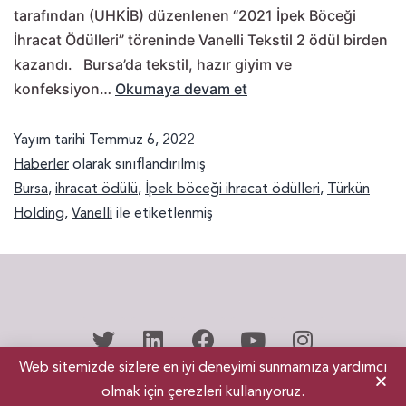
tarafından (UHKİB) düzenlenen “2021 İpek Böceği
İhracat Ödülleri” töreninde Vanelli Tekstil 2 ödül birden
kazandı. Bursa’da tekstil, hazır giyim ve
konfeksiyon…
Okumaya devam et
Yayım tarihi
Temmuz 6, 2022
Haberler
olarak sınıflandırılmış
Bursa
,
ihracat ödülü
,
İpek böceği ihracat ödülleri
,
Türkün
Holding
,
Vanelli
ile etiketlenmiş
Web sitemizde sizlere en iyi deneyimi sunmamıza yardımcı
TÜRKÜN HOLDİNG A.Ş. © 2021 Tüm Hakları Saklıdır.
olmak için çerezleri kullanıyoruz.