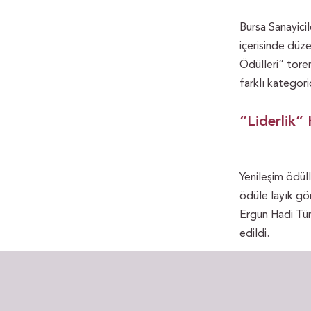
Bursa Sanayicile
içerisinde düze
Ödülleri” töre
farklı kategori
“Liderlik” 
Yenileşim ödüll
ödüle layık gö
Ergun Hadi Tür
edildi.